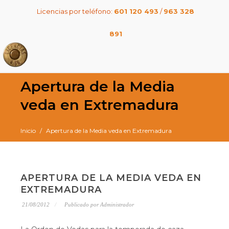
Licencias por teléfono:
601 120 493
/
963 328
891
Apertura de la Media
veda en Extremadura
Inicio
Apertura de la Media veda en Extremadura
APERTURA DE LA MEDIA VEDA EN
EXTREMADURA
21/08/2012
Publicado por Administrador