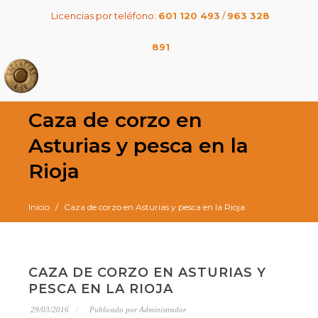
Licencias por teléfono:
601 120 493
/
963 328
891
Caza de corzo en
Asturias y pesca en la
Rioja
Inicio
Caza de corzo en Asturias y pesca en la Rioja
CAZA DE CORZO EN ASTURIAS Y
PESCA EN LA RIOJA
29/03/2016
Publicado por Administrador