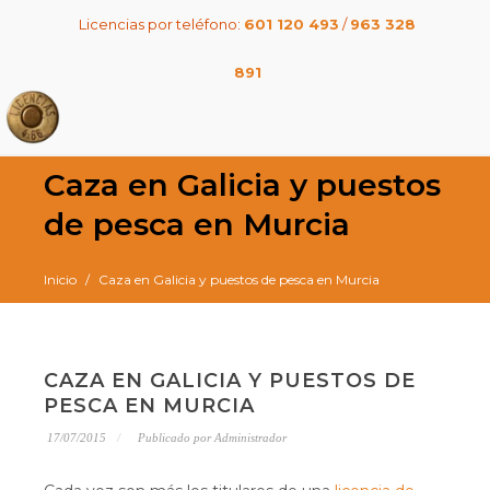
Licencias por teléfono:
601 120 493
/
963 328
891
Caza en Galicia y puestos
de pesca en Murcia
Inicio
Caza en Galicia y puestos de pesca en Murcia
CAZA EN GALICIA Y PUESTOS DE
PESCA EN MURCIA
17/07/2015
Publicado por Administrador