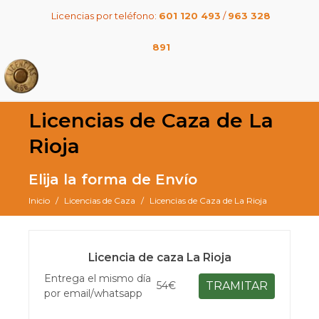
Licencias por teléfono:
601 120 493
/
963 328
891
Licencias de Caza de La
Rioja
Elija la forma de Envío
Inicio
Licencias de Caza
Licencias de Caza de La Rioja
Licencia de caza La Rioja
Entrega el mismo día
54€
TRAMITAR
por email/whatsapp