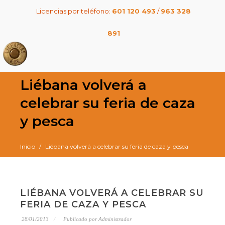
Licencias por teléfono:
601 120 493
/
963 328
891
Liébana volverá a
celebrar su feria de caza
y pesca
Inicio
Liébana volverá a celebrar su feria de caza y pesca
LIÉBANA VOLVERÁ A CELEBRAR SU
FERIA DE CAZA Y PESCA
28/01/2013
Publicado por Administrador