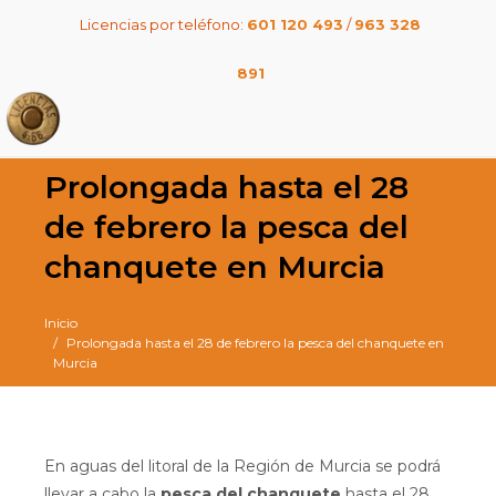
Licencias por teléfono:
601 120 493
/
963 328
891
Prolongada hasta el 28
de febrero la pesca del
chanquete en Murcia
Inicio
Prolongada hasta el 28 de febrero la pesca del chanquete en
Murcia
En aguas del litoral de la Región de Murcia se podrá
llevar a cabo la
pesca del chanquete
hasta el 28