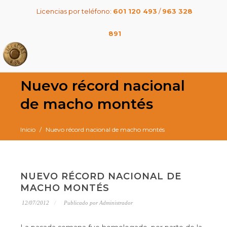
Licencias por teléfono:
601 120 493
/
963 328
891
Nuevo récord nacional
de macho montés
Inicio
Nuevo récord nacional de macho montés
NUEVO RÉCORD NACIONAL DE
MACHO MONTÉS
12/07/2012
Publicado por Administrador