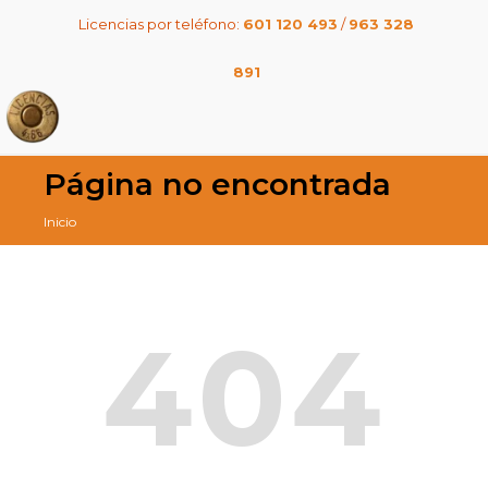
Licencias por teléfono:
601 120 493
/
963 328
891
Página no encontrada
Inicio
404